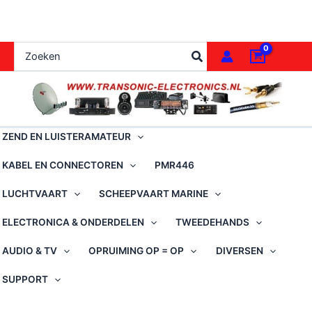
Ga
naar
de
Zoeken
inhoud
naar:
ZEND EN LUISTERAMATEUR
KABEL EN CONNECTOREN
PMR446
LUCHTVAART
SCHEEPVAART MARINE
ELECTRONICA & ONDERDELEN
TWEEDEHANDS
AUDIO & TV
OPRUIMING OP = OP
DIVERSEN
SUPPORT