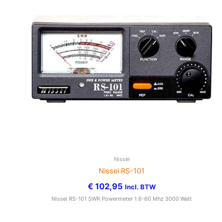
Nissei
Nissei RS-101
€
102,95
Incl. BTW
Nissei RS-101 SWR Powermeter 1.6-60 Mhz 3000 Watt