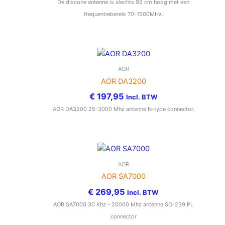
De discone antenne is slechts 92 cm hoog met een
frequentiebereik 70-1500MHz.
AOR
AOR DA3200
€
197,95
Incl. BTW
AOR DA3200 25-3000 Mhz antenne N-type connector.
AOR
AOR SA7000
€
269,95
Incl. BTW
AOR SA7000 30 Khz – 20000 Mhz antenne SO-239 PL
connector