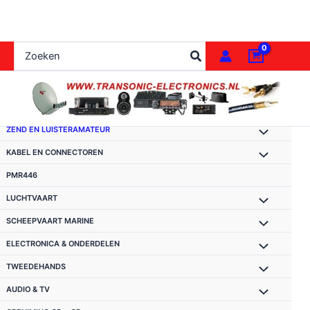
Ga
naar
de
Zoeken
inhoud
naar:
ZEND EN LUISTERAMATEUR
KABEL EN CONNECTOREN
PMR446
LUCHTVAART
SCHEEPVAART MARINE
ELECTRONICA & ONDERDELEN
TWEEDEHANDS
AUDIO & TV