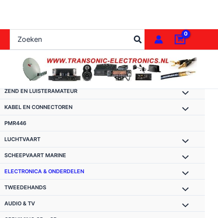
Ga
naar
de
Zoeken
inhoud
naar:
ZEND EN LUISTERAMATEUR
KABEL EN CONNECTOREN
PMR446
LUCHTVAART
SCHEEPVAART MARINE
ELECTRONICA & ONDERDELEN
TWEEDEHANDS
AUDIO & TV