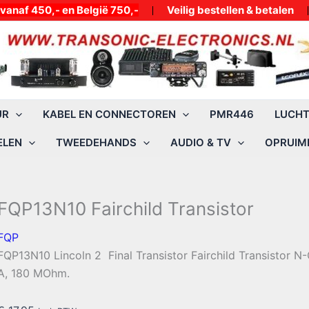
50,- en België 750,-
Veilig bestellen & betalen
UR
KABEL EN CONNECTOREN
PMR446
LUCH
ELEN
TWEEDEHANDS
AUDIO & TV
OPRUIMI
FQP13N10 Fairchild Transistor
FQP
FQP13N10 Lincoln 2 Final Transistor Fairchild Transistor 
A, 180 MOhm.