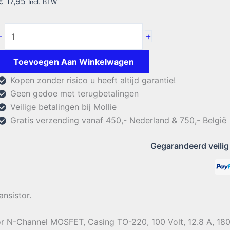
€
17,95
Incl. BTW
FQP13N10
+
-
Fairchild
Transistor
Toevoegen Aan Winkelwagen
aantal
Kopen zonder risico u heeft altijd garantie!
Geen gedoe met terugbetalingen
Veilige betalingen bij Mollie
Gratis verzending vanaf 450,- Nederland & 750,- België
Gegarandeerd veilig
ansistor.
tor N-Channel MOSFET, Casing TO-220, 100 Volt, 12.8 A, 1