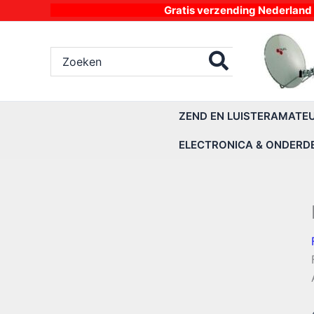
Ga
Gratis verzending Nederland vanaf 4
naar
de
Zoeken
inhoud
naar:
ZEND EN LUISTERAMATE
ELECTRONICA & ONDERD