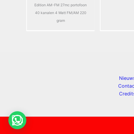
Edition AM-FM 27mc portofoon
40 kanalen 4 Watt FM/AM 220
gram
Nieuw
Contac
Credit