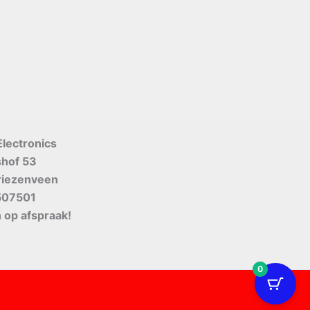
Electronics
shof 53
riezenveen
507501
 op afspraak!
0