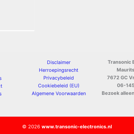
Transonic 
Disclaimer
Maurit
Herroepingsrecht
7672 GC V
Privacybeleid
s
06-14
Cookiebeleid (EU)
t
Bezoek alleen
Algemene Voorwaarden
s
© 2026
www.transonic-electronics.nl