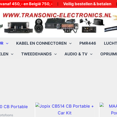
50,- en België 750,-
Veilig bestellen & betalen
UR
KABEL EN CONNECTOREN
PMR446
LUCH
ELEN
TWEEDEHANDS
AUDIO & TV
OPRUIMI
rtofoons