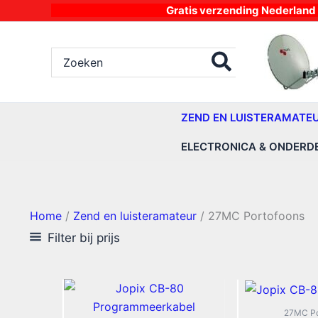
Ga
Gratis verzending Nederland vanaf 4
naar
de
Zoeken
inhoud
naar:
ZEND EN LUISTERAMATE
ELECTRONICA & ONDERD
Home
/
Zend en luisteramateur
/ 27MC Portofoons
Filter bij prijs
27MC Po