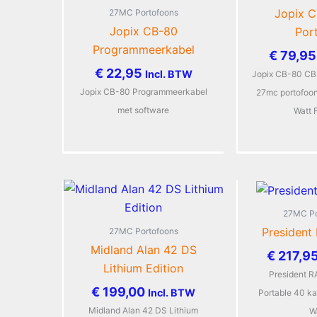
Jopix 
27MC Portofoons
Jopix CB-80
Por
Programmeerkabel
€
79,95
€
22,95
Incl. BTW
Jopix CB-80 CB
Jopix CB-80 Programmeerkabel
27mc portofoo
met software
Watt
27MC Po
Presiden
27MC Portofoons
Midland Alan 42 DS
€
217,9
Lithium Edition
President 
€
199,00
Incl. BTW
Portable 40 k
Midland Alan 42 DS Lithium
W