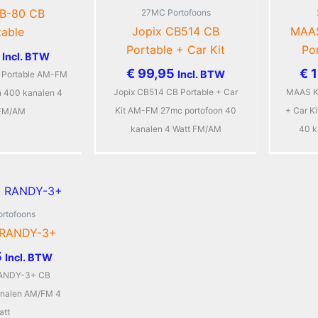
CB-80 CB
27MC Portofoons
Jopix CB514 CB
MAAS
table
Portable + Car Kit
Po
Incl. BTW
€
99,95
€
1
Incl. BTW
 Portable AM-FM
Jopix CB514 CB Portable + Car
MAAS K
n 400 kanalen 4
Kit AM-FM 27mc portofoon 40
+ Car K
 FM/AM
kanalen 4 Watt FM/AM
40 k
rtofoons
t RANDY-3+
5
Incl. BTW
RANDY-3+ CB
analen AM/FM 4
att