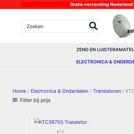
Ga
Gratis verzending Nederland vanaf 4
naar
de
Zoeken
inhoud
naar:
ZEND EN LUISTERAMATE
ELECTRONICA & ONDERD
Home
/
Electronica & Onderdelen
/
Transistoren
/ KT
Filter bij prijs
KTC