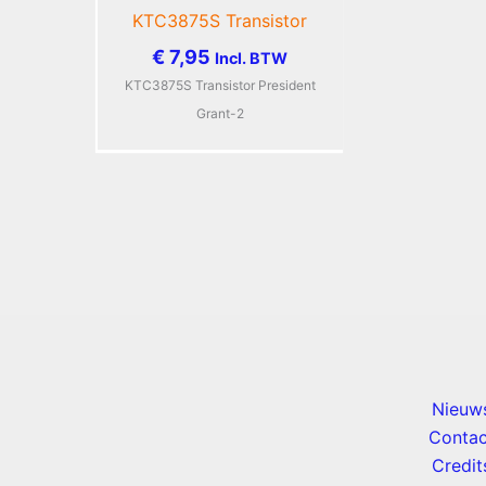
KTC3875S Transistor
€
7,95
Incl. BTW
KTC3875S Transistor President
Grant-2
Nieuw
Contac
Credit