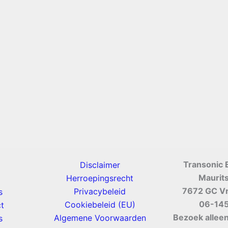
Transonic 
Disclaimer
Maurit
Herroepingsrecht
7672 GC V
Privacybeleid
s
06-14
Cookiebeleid (EU)
t
Bezoek alleen
Algemene Voorwaarden
s