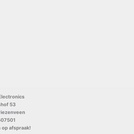
Electronics
shof 53
riezenveen
507501
 op afspraak!