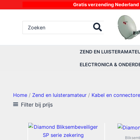
Ga
Gratis verzending Nederland vanaf 4
naar
de
Zoeken
inhoud
naar:
ZEND EN LUISTERAMATE
ELECTRONICA & ONDERD
Home
/
Zend en luisteramateur
/
Kabel en connector
Filter bij prijs
Bliksemb