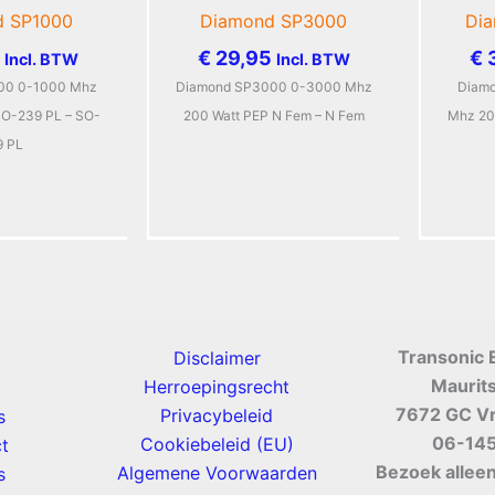
d SP1000
Diamond SP3000
Di
€
29,95
€
3
Incl. BTW
Incl. BTW
00 0-1000 Mhz
Diamond SP3000 0-3000 Mhz
Diam
SO-239 PL – SO-
200 Watt PEP N Fem – N Fem
Mhz 20
9 PL
Transonic 
Disclaimer
Maurit
Herroepingsrecht
7672 GC V
Privacybeleid
s
06-14
Cookiebeleid (EU)
t
Bezoek alleen
Algemene Voorwaarden
s