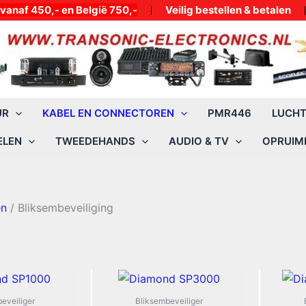
50,- en België 750,-
Veilig bestellen & betalen
UR
KABEL EN CONNECTOREN
PMR446
LUCH
ELEN
TWEEDEHANDS
AUDIO & TV
OPRUIMI
en
/ Bliksembeveiliging
eveiliger
Bliksembeveiliger