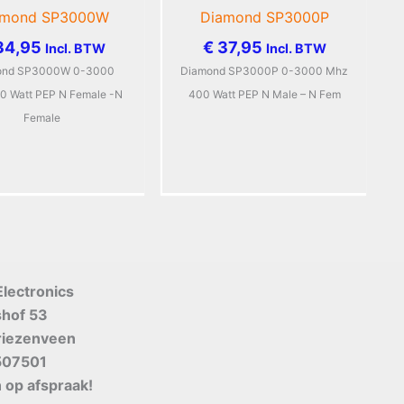
amond SP3000W
Diamond SP3000P
4,95
€
37,95
Incl. BTW
Incl. BTW
ond SP3000W 0-3000
Diamond SP3000P 0-3000 Mhz
0 Watt PEP N Female -N
400 Watt PEP N Male – N Fem
Female
Electronics
shof 53
riezenveen
507501
 op afspraak!