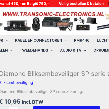
50,- en België 750,-
Veilig bestellen & betalen
UR
KABEL EN CONNECTOREN
PMR446
LUCH
ELEN
TWEEDEHANDS
AUDIO & TV
OPRUIMI
Diamond Bliksembeveiliger SP serie 
Bliksembeveiliging
Diamond Bliksembeveiliger SP serie zekering.
€
10,95
Incl. BTW