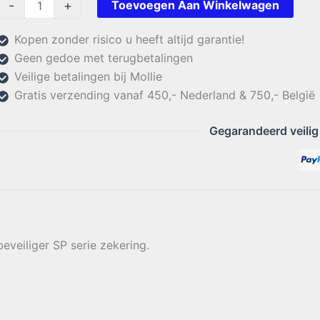
Diamond
-
+
Toevoegen Aan Winkelwagen
Bliksembeveiliger
SP
Kopen zonder risico u heeft altijd garantie!
serie
Geen gedoe met terugbetalingen
zekering
Veilige betalingen bij Mollie
aantal
Gratis verzending vanaf 450,- Nederland & 750,- België
Gegarandeerd veilig
veiliger SP serie zekering.