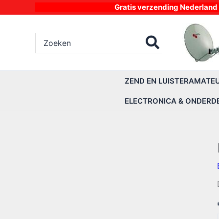
Ga
Gratis verzending Nederland vanaf 4
naar
de
Zoeken
inhoud
naar:
ZEND EN LUISTERAMATE
ELECTRONICA & ONDERD