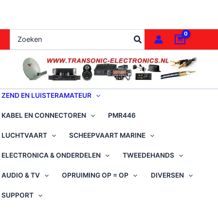
Ga
naar
de
Zoeken
inhoud
naar:
ZEND EN LUISTERAMATEUR
KABEL EN CONNECTOREN
PMR446
LUCHTVAART
SCHEEPVAART MARINE
ELECTRONICA & ONDERDELEN
TWEEDEHANDS
AUDIO & TV
OPRUIMING OP = OP
DIVERSEN
SUPPORT