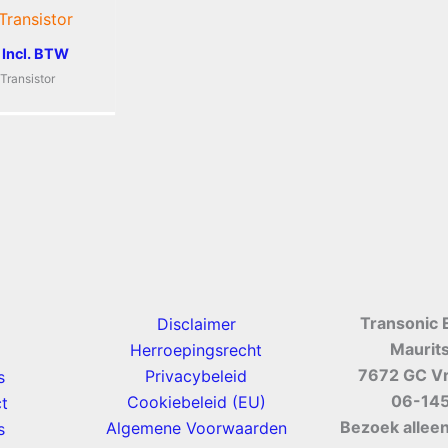
ransistor
Incl. BTW
ransistor
Transonic 
Disclaimer
Maurit
Herroepingsrecht
7672 GC V
Privacybeleid
s
06-14
Cookiebeleid (EU)
t
Bezoek alleen
Algemene Voorwaarden
s