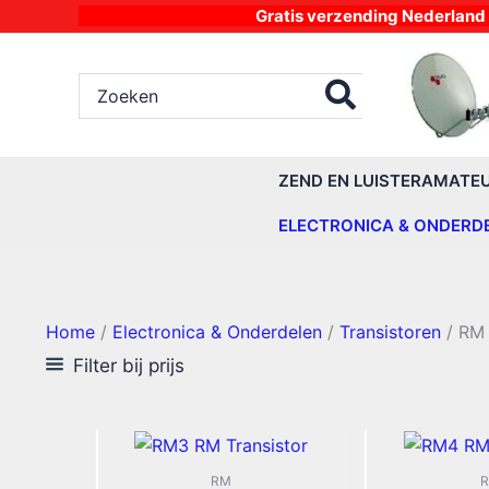
Ga
Gratis verzending Nederland vanaf 4
naar
de
Zoeken
inhoud
naar:
ZEND EN LUISTERAMATE
ELECTRONICA & ONDERD
Home
/
Electronica & Onderdelen
/
Transistoren
/ RM
Filter bij prijs
RM