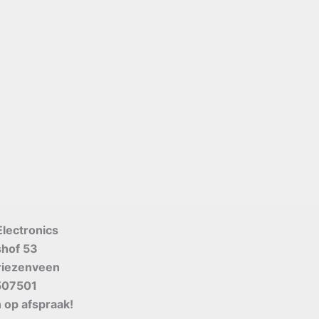
Electronics
shof 53
riezenveen
507501
 op afspraak!