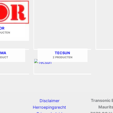
OR
DUCTEN
GMA
TECSUN
ODUCT
2 PRODUCTEN
Transonic 
Disclaimer
Maurit
Herroepingsrecht