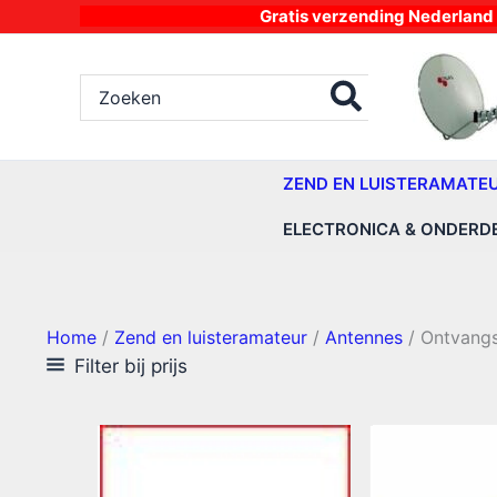
Ga
Gratis verzending Nederland vanaf 4
naar
de
Zoeken
inhoud
naar:
ZEND EN LUISTERAMATE
ELECTRONICA & ONDERD
Home
/
Zend en luisteramateur
/
Antennes
/ Ontvangs
Filter bij prijs