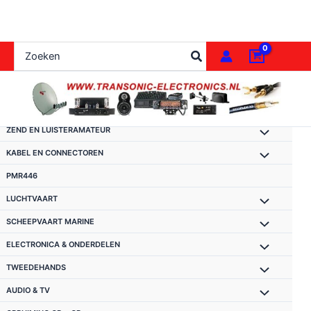
Ga
naar
de
Zoeken
inhoud
naar:
ZEND EN LUISTERAMATEUR
KABEL EN CONNECTOREN
PMR446
LUCHTVAART
SCHEEPVAART MARINE
ELECTRONICA & ONDERDELEN
TWEEDEHANDS
AUDIO & TV