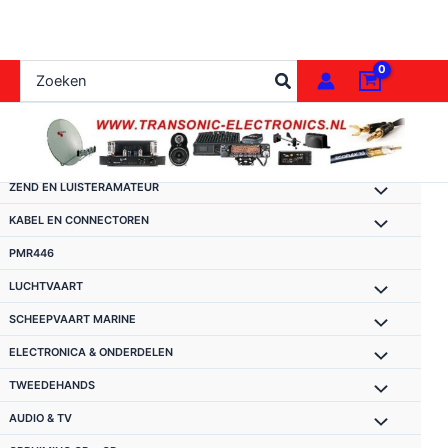
Ga
naar
de
Zoeken
inhoud
naar:
ZEND EN LUISTERAMATEUR
KABEL EN CONNECTOREN
PMR446
LUCHTVAART
SCHEEPVAART MARINE
ELECTRONICA & ONDERDELEN
TWEEDEHANDS
AUDIO & TV