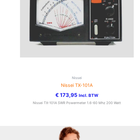
Nissei
Nissei TX-101A
€
173,95
Incl. BTW
Nissei TX-101A SWR Powermeter 1.6-60 Mhz 200 Watt