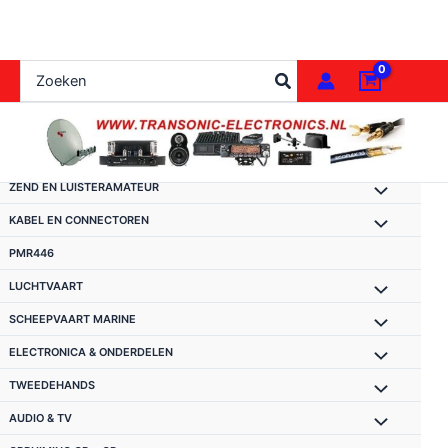
Ga
naar
de
Zoeken
inhoud
naar:
ZEND EN LUISTERAMATEUR
KABEL EN CONNECTOREN
PMR446
LUCHTVAART
SCHEEPVAART MARINE
ELECTRONICA & ONDERDELEN
TWEEDEHANDS
AUDIO & TV