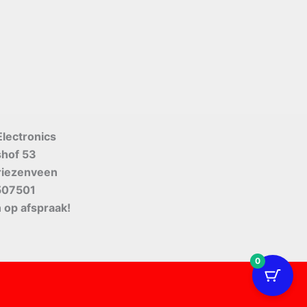
Electronics
shof 53
riezenveen
507501
 op afspraak!
0