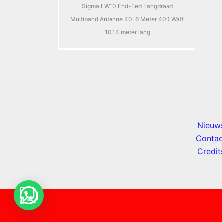
Sigma LW10 End-Fed Langdraad
Multiband Antenne 40-6 Meter 400 Watt
10.14 meter lang
Nieuw
Contac
Credit