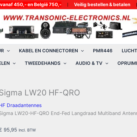
50,- en België 750,-
Veilig bestellen & betalen
UR
KABEL EN CONNECTOREN
PMR446
LUCH
ELEN
TWEEDEHANDS
AUDIO & TV
OPRUIMI
Sigma LW20 HF-QRO
HF Draadantennes
Sigma LW20-HF-QRO End-Fed Langdraad Multiband Antenne
€
95,95
Incl. BTW