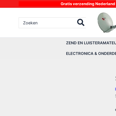
Ga
Gratis verzending Nederland vanaf 4
naar
de
Zoeken
inhoud
naar:
ZEND EN LUISTERAMATE
ELECTRONICA & ONDERD