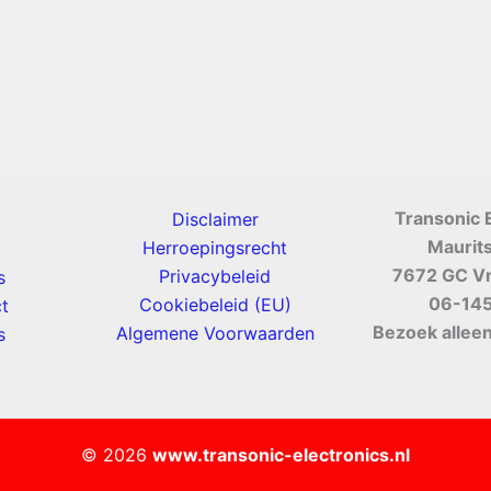
Transonic 
Disclaimer
Maurit
Herroepingsrecht
7672 GC V
Privacybeleid
s
06-14
Cookiebeleid (EU)
t
Bezoek alleen
Algemene Voorwaarden
s
© 2026
www.transonic-electronics.nl