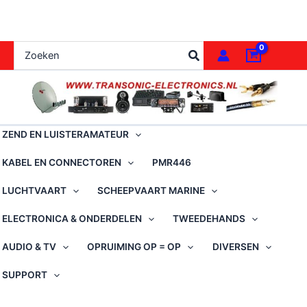
Ga
naar
de
Zoeken
inhoud
naar:
ZEND EN LUISTERAMATEUR
KABEL EN CONNECTOREN
PMR446
LUCHTVAART
SCHEEPVAART MARINE
ELECTRONICA & ONDERDELEN
TWEEDEHANDS
AUDIO & TV
OPRUIMING OP = OP
DIVERSEN
SUPPORT