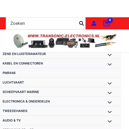
Ga
naar
de
Zoeken
inhoud
naar:
ZEND EN LUISTERAMATEUR
KABEL EN CONNECTOREN
PMR446
LUCHTVAART
SCHEEPVAART MARINE
ELECTRONICA & ONDERDELEN
TWEEDEHANDS
AUDIO & TV