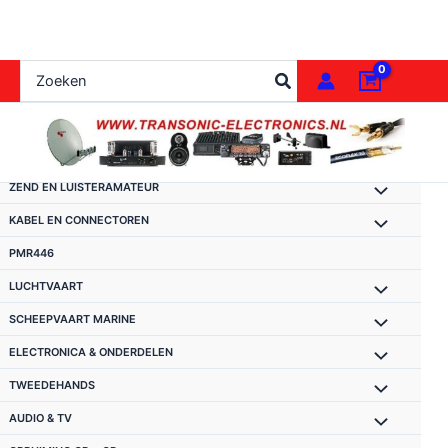
Ga
naar
de
Zoeken
inhoud
naar:
ZEND EN LUISTERAMATEUR
KABEL EN CONNECTOREN
PMR446
LUCHTVAART
SCHEEPVAART MARINE
ELECTRONICA & ONDERDELEN
TWEEDEHANDS
AUDIO & TV