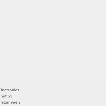
Electronics
shof 53
riezenveen