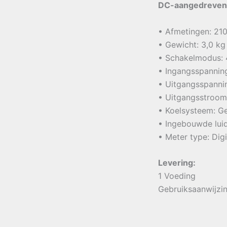
DC-aangedreven 
• Afmetingen: 210
• Gewicht: 3,0 kg
• Schakelmodus: 4
• Ingangsspanning
• Uitgangsspannin
• Uitgangsstroom:
• Koelsysteem: G
• Ingebouwde lui
• Meter type: Dig
Levering:
1 Voeding
Gebruiksaanwijzi