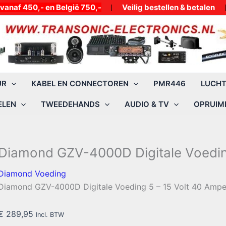
50,- en België 750,-
Veilig bestellen & betalen
UR
KABEL EN CONNECTOREN
PMR446
LUCH
ELEN
TWEEDEHANDS
AUDIO & TV
OPRUIMI
Diamond GZV-4000D Digitale Voedi
Diamond Voeding
Diamond GZV-4000D Digitale Voeding 5 – 15 Volt 40 Ampe
€
289,95
Incl. BTW