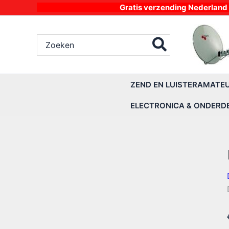
Ga
Gratis verzending Nederland vanaf 4
naar
de
Zoeken
inhoud
naar:
ZEND EN LUISTERAMATE
ELECTRONICA & ONDERD