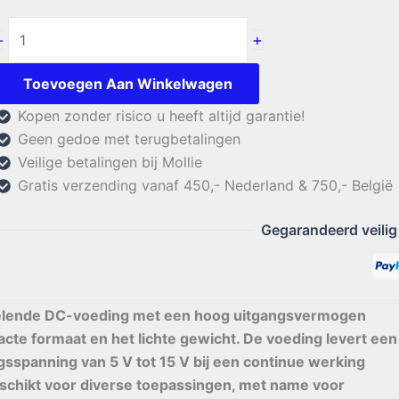
Diamond
+
-
GZV-
4000D
Toevoegen Aan Winkelwagen
Digitale
Kopen zonder risico u heeft altijd garantie!
Voeding
Geen gedoe met terugbetalingen
aantal
Veilige betalingen bij Mollie
Gratis verzending vanaf 450,- Nederland & 750,- België
Gegarandeerd veilig
lende DC-voeding met een hoog uitgangsvermogen
cte formaat en het lichte gewicht. De voeding levert een
gsspanning van 5 V tot 15 V bij een continue werking
eschikt voor diverse toepassingen, met name voor