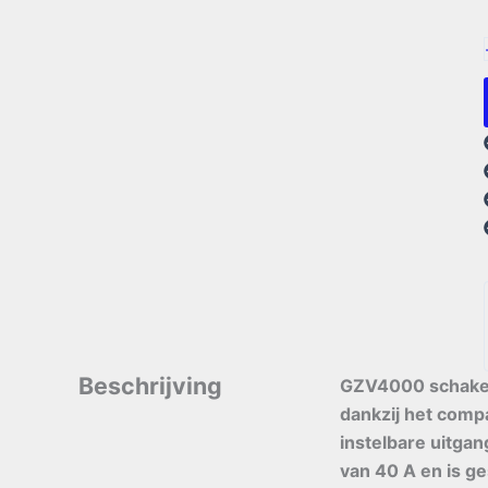
Beschrijving
GZV4000 schake
dankzij het compa
instelbare uitgan
van 40 A en is g