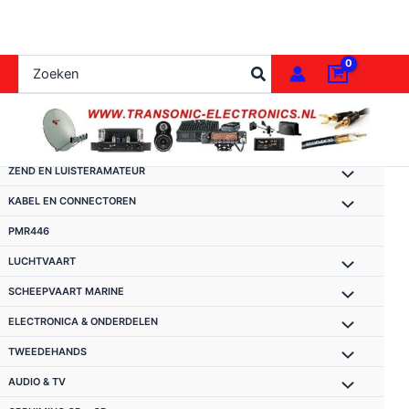
Ga
naar
de
Zoeken
inhoud
naar:
ZEND EN LUISTERAMATEUR
KABEL EN CONNECTOREN
PMR446
LUCHTVAART
SCHEEPVAART MARINE
ELECTRONICA & ONDERDELEN
TWEEDEHANDS
AUDIO & TV