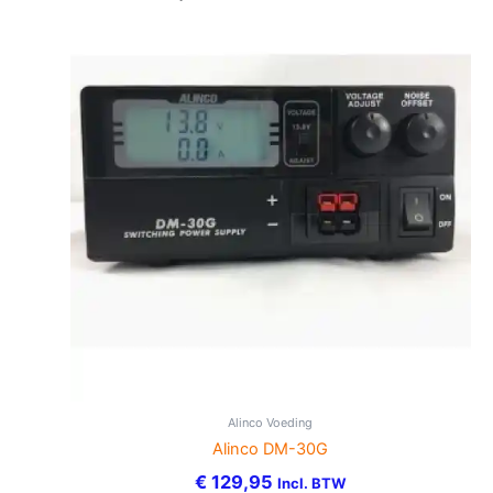
Alinco Voeding
Alinco DM-30G
€
129,95
Incl. BTW