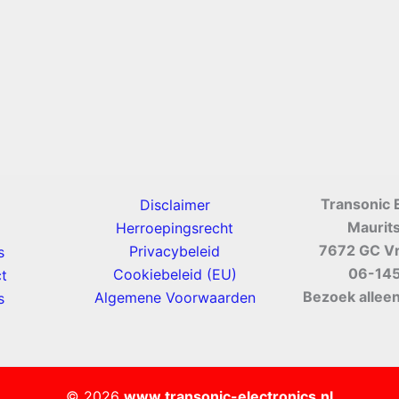
Transonic 
Disclaimer
Maurit
Herroepingsrecht
7672 GC V
Privacybeleid
s
06-14
Cookiebeleid (EU)
t
Bezoek alleen
Algemene Voorwaarden
s
© 2026
www.transonic-electronics.nl