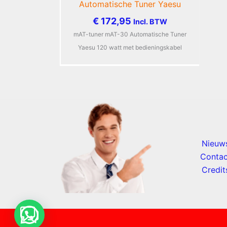
Automatische Tuner Yaesu
€
172,95
Incl. BTW
mAT-tuner mAT-30 Automatische Tuner
Yaesu 120 watt met bedieningskabel
Nieuw
Contac
Credit