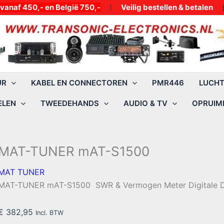
50,- en België 750,-
Veilig bestellen & betalen
UR
KABEL EN CONNECTOREN
PMR446
LUCH
ELEN
TWEEDEHANDS
AUDIO & TV
OPRUIMI
MAT-TUNER mAT-S1500
MAT TUNER
MAT-TUNER mAT-S1500 SWR & Vermogen Meter Digitale Di
€
382,95
Incl. BTW