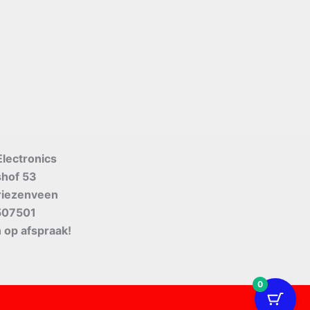
Electronics
shof 53
riezenveen
507501
 op afspraak!
0