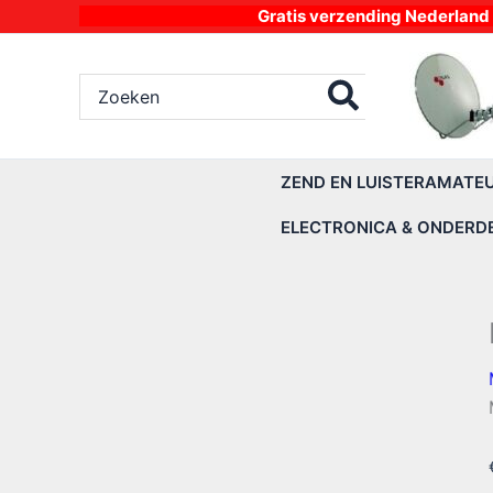
Ga
Gratis verzending Nederland vanaf 4
naar
de
Zoeken
inhoud
naar:
ZEND EN LUISTERAMATE
ELECTRONICA & ONDERD