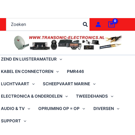
Ga
naar
de
Zoeken
inhoud
naar:
ZEND EN LUISTERAMATEUR
KABEL EN CONNECTOREN
PMR446
LUCHTVAART
SCHEEPVAART MARINE
ELECTRONICA & ONDERDELEN
TWEEDEHANDS
AUDIO & TV
OPRUIMING OP = OP
DIVERSEN
SUPPORT