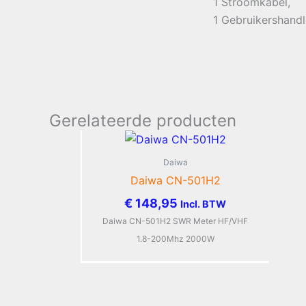
1 Stroomkabel,
1 Gebruikershandl
Gerelateerde producten
Daiwa
Daiwa CN-501H2
€
148,95
Incl. BTW
Daiwa CN-501H2 SWR Meter HF/VHF
1.8-200Mhz 2000W