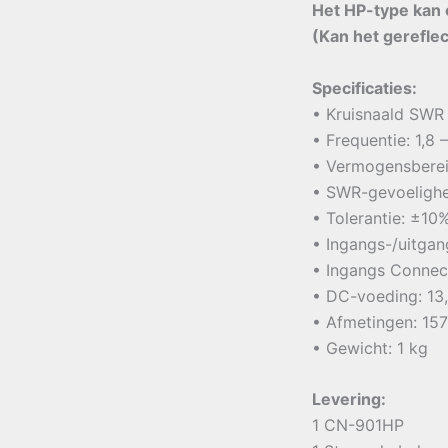
Het HP-type kan 
(Kan het gerefle
Specificaties:
• Kruisnaald SWR
• Frequentie: 1,8
• Vermogensberei
• SWR-gevoelighe
• Tolerantie: ±10
• Ingangs-/uitga
• Ingangs Connec
• DC-voeding: 13
• Afmetingen: 157
• Gewicht: 1 kg
Levering:
1 CN-901HP