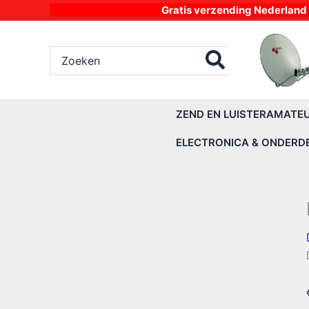
Ga
Gratis verzending Nederland vanaf 4
naar
de
Zoeken
inhoud
naar:
ZEND EN LUISTERAMATE
ELECTRONICA & ONDERD