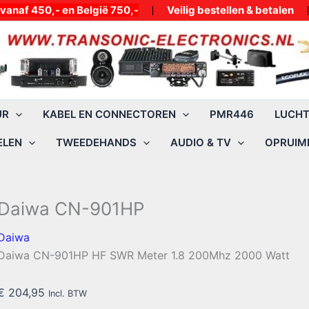
50,- en België 750,-
Veilig bestellen & betalen
UR
KABEL EN CONNECTOREN
PMR446
LUCH
ELEN
TWEEDEHANDS
AUDIO & TV
OPRUIMI
Daiwa CN-901HP
Daiwa
Daiwa CN-901HP HF SWR Meter 1.8 200Mhz 2000 Watt
€
204,95
Incl. BTW