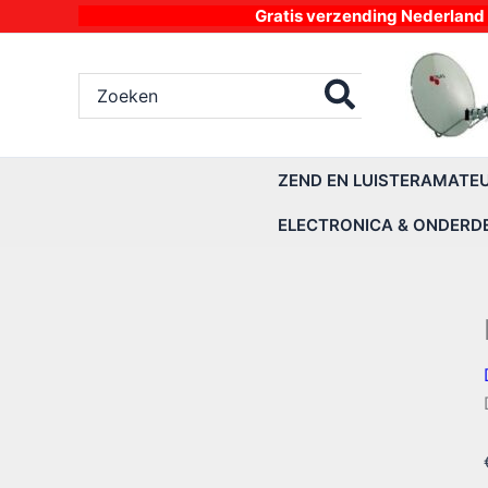
Ga
Gratis verzending Nederland vanaf 4
naar
de
Zoeken
inhoud
naar:
ZEND EN LUISTERAMATE
ELECTRONICA & ONDERD