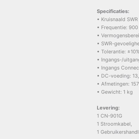
Specificaties:
• Kruisnaald SWR
• Frequentie: 90
• Vermogensberei
• SWR-gevoelighe
• Tolerantie: ±10
• Ingangs-/uitga
• Ingangs Connec
• DC-voeding: 13
• Afmetingen: 157
• Gewicht: 1 kg
Levering:
1 CN-901G
1 Stroomkabel,
1 Gebruikershandl