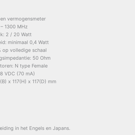
 en vermogensmeter
0 – 1300 MHz
k: 2 / 20 Watt
id: minimaal 0,4 Watt
% op volledige schaal
ngsimpedantie: 50 Ohm
toren: N type Female
,8 VDC (70 mA)
(B) x 117(H) x 117(D) mm
eiding in het Engels en Japans.