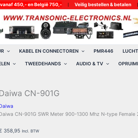
50,- en België 750,-
Veilig bestellen & betalen
UR
KABEL EN CONNECTOREN
PMR446
LUCH
ELEN
TWEEDEHANDS
AUDIO & TV
OPRUIMI
Daiwa CN-901G
Daiwa
Daiwa CN-901G SWR Meter 900-1300 Mhz N-type Female 
€
358,95
Incl. BTW