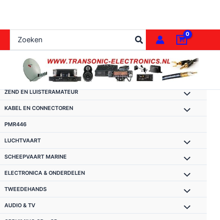
Ga
naar
de
Zoeken
inhoud
naar:
ZEND EN LUISTERAMATEUR
KABEL EN CONNECTOREN
PMR446
LUCHTVAART
SCHEEPVAART MARINE
ELECTRONICA & ONDERDELEN
TWEEDEHANDS
AUDIO & TV