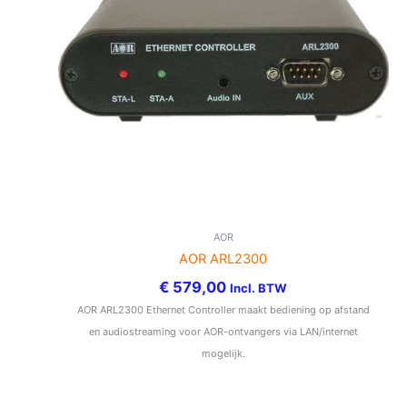
AOR
AOR ARL2300
€
579,00
Incl. BTW
AOR ARL2300 Ethernet Controller maakt bediening op afstand
en audiostreaming voor AOR-ontvangers via LAN/internet
mogelijk.