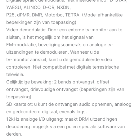
Digitale spraak demodulatie: met meerdere modi: D-STAR,
YAESU, ALINCO, D-CR, NXDN,
P25, dPMR, DMR, Motorbo, TETRA. (Mode-afhankelijke
beperkingen zijn van toepassing)
Video demodulatie: Door een externe tv-monitor aan te
sluiten, is het mogelijk om het signaal van
FM-modulatie, beveiligingscamera’s en analoge tv-
uitzendingen te demoduleren. Wanneer u de
tv-monitor aansluit, kunt u de gemoduleerde video
controleren. Niet compatibel met digitale terrestrische
televisie.
Gelijktijdige bewaking: 2 bands ontvangst, offset
ontvangst, drievoudige ontvangst (beperkingen zijn van
toepassing).
SD kaartslot: u kunt de ontvangen audio opnemen, analoog
en gedecodeerd digitaal, evenals logs.
12kHz analoge I/Q uitgang: maakt DRM uitzendingen
decodering mogelijk via een pc en speciale software van
derden.