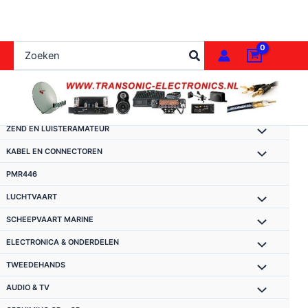
Ga
naar
de
Zoeken
inhoud
naar:
ZEND EN LUISTERAMATEUR
KABEL EN CONNECTOREN
PMR446
LUCHTVAART
SCHEEPVAART MARINE
ELECTRONICA & ONDERDELEN
TWEEDEHANDS
AUDIO & TV