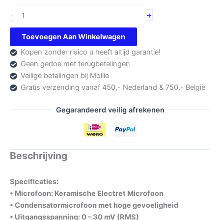
Komunica
+
-
AV-
508
Toevoegen Aan Winkelwagen
Tafelmicrofoon
Kopen zonder risico u heeft altijd garantie!
(Kenwood)
Geen gedoe met terugbetalingen
aantal
Veilige betalingen bij Mollie
Gratis verzending vanaf 450,- Nederland & 750,- België
Gegarandeerd veilig afrekenen
Beschrijving
Specificaties:
• Microfoon: Keramische Electret Microfoon
• Condensatormicrofoon met hoge gevoeligheid
• Uitgangsspanning: 0 – 30 mV (RMS)