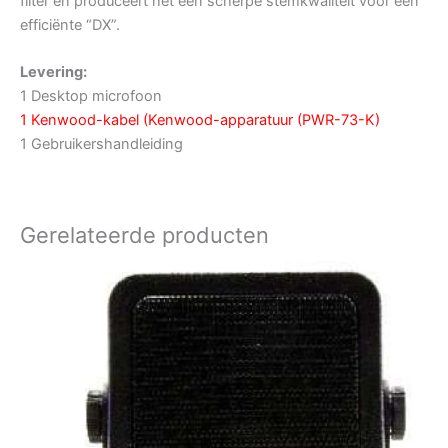
filter en produceert het een scherpe stemkwaliteit voor een
efficiënte “DX”.
Levering:
1 Desktop microfoon
1 Kenwood-kabel (Kenwood-apparatuur (PWR-73-K)
1 Gebruikershandleiding
Gerelateerde producten