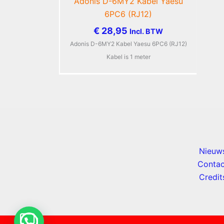
Adonis D-6MY2 Kabel Yaesu
6PC6 (RJ12)
€
28,95
Incl. BTW
Adonis D-6MY2 Kabel Yaesu 6PC6 (RJ12)
Kabel is 1 meter
Nieuw
Contac
Credit