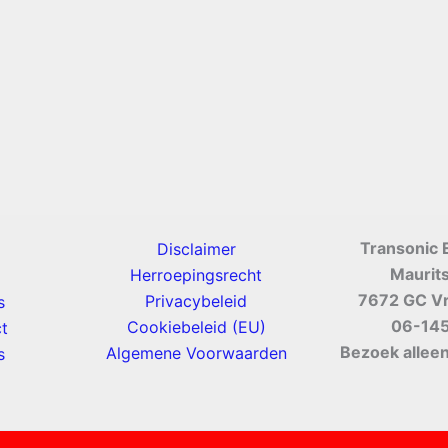
Transonic 
Disclaimer
Maurit
Herroepingsrecht
7672 GC V
Privacybeleid
s
06-14
Cookiebeleid (EU)
t
Bezoek alleen
Algemene Voorwaarden
s