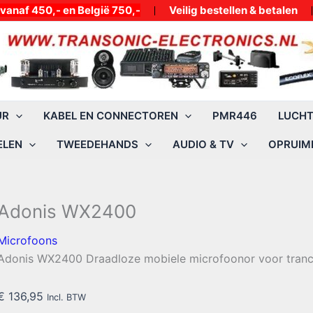
50,- en België 750,-
Veilig bestellen & betalen
UR
KABEL EN CONNECTOREN
PMR446
LUCH
ELEN
TWEEDEHANDS
AUDIO & TV
OPRUIMI
Adonis WX2400
Microfoons
Adonis WX2400 Draadloze mobiele microfoonor voor tranc
€
136,95
Incl. BTW