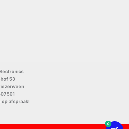
Electronics
shof 53
riezenveen
507501
 op afspraak!
0