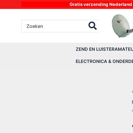
Ga
Gratis verzending Nederland vanaf 4
naar
de
Zoeken
inhoud
naar:
ZEND EN LUISTERAMATE
ELECTRONICA & ONDERD