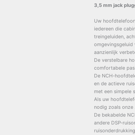
3,5 mm jack plugg
Uw hoofdtelefoon
iedereen die cabin
treingeluiden, ac
omgevingsgeluid 
aanzienlijk verbet
De verstelbare h
comfortabele pas
De NCH-hoofdtele
en de actieve rui
met een simpele sc
Als uw hoofdtelef
nodig zoals onze
De bekabelde NCH
andere DSP-ruiso
ruisonderdrukkin