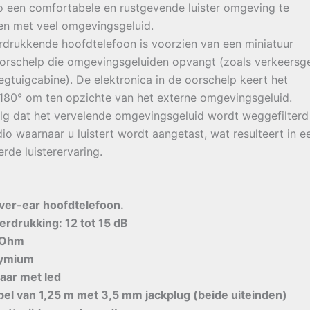
o een comfortabele en rustgevende luister omgeving te
en met veel omgevingsgeluid.
drukkende hoofdtelefoon is voorzien van een miniatuur
oorschelp die omgevingsgeluiden opvangt (zoals verkeersg
iegtuigcabine). De elektronica in de oorschelp keert het
180° om ten opzichte van het externe omgevingsgeluid.
olg dat het vervelende omgevingsgeluid wordt weggefilterd
io waarnaar u luistert wordt aangetast, wat resulteert in e
erde luisterervaring.
ver-ear hoofdtelefoon.
erdrukking: 12 tot 15 dB
2 Ohm
dymium
aar met led
el van 1,25 m met 3,5 mm jackplug (beide uiteinden)