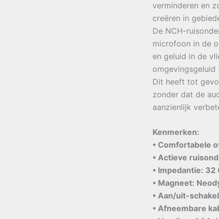
verminderen en z
creëren in gebied
De NCH-ruisonder
microfoon in de 
en geluid in de vl
omgevingsgeluid 
Dit heeft tot gev
zonder dat de aud
aanzienlijk verbet
Kenmerken:
• Comfortabele o
• Actieve ruisond
• Impedantie: 3
• Magneet: Neo
• Aan/uit-schakel
• Afneembare kab