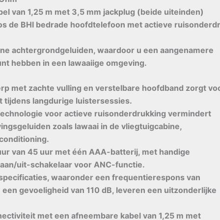
el van 1,25 m met 3,5 mm jackplug (beide uiteinden)
os de BHI bedrade hoofdtelefoon met actieve ruisonderd
rne achtergrondgeluiden, waardoor u een aangenamere
kunt hebben in een lawaaiige omgeving.
rp met zachte vulling en verstelbare hoofdband zorgt vo
 tijdens langdurige luistersessies.
echnologie voor actieve ruisonderdrukking vermindert
ngsgeluiden zoals lawaai in de vliegtuigcabine,
rconditioning.
duur van 45 uur met één AAA-batterij, met handige
 aan/uit-schakelaar voor ANC-functie.
specificaties, waaronder een frequentierespons van
een gevoeligheid van 110 dB, leveren een uitzonderlijke
nnectiviteit met een afneembare kabel van 1,25 m met