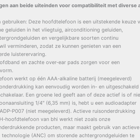
en aan beide uiteinden voor compatibiliteit met diverse 
 gebruiken: Deze hoofdtelefoon is een uitstekende keuze 
e geluiden in het vliegtuig, airconditioning geluiden,
htergrondgeluiden en vergelijkbare soorten continu
wil verminderen, zodat ze kunnen genieten van een
erde luisterervaring.
oofdband en zachte over-ear pads zorgen voor een
vorm.
foon werkt op één AAA-alkaline batterij (meegeleverd)
sonderdrukking kan eenvoudig worden in- en uitgeschakeld
hakelaar. Een groene led geeft aan of deze actief is of nie
oonaansluiting 1/4″ (6,35 mm) is, hebt u een audioadapter
 ADP-P007 (niet meegeleverd). Actieve ruisonderdrukking
-hoofdtelefoon van bhi werkt niet zoals onze
nderdrukkende producten, maar maakt gebruik van actieve
g technologie (ANC) om storende achtergrondgeluiden te