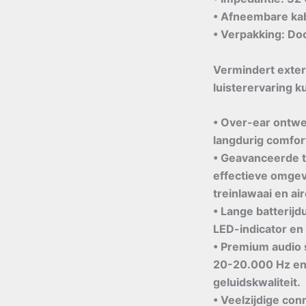
• Afneembare kab
• Verpakking: Do
Vermindert exte
luisterervaring 
• Over-ear ontwe
langdurig comfort
• Geavanceerde t
effectieve omgevi
treinlawaai en ai
• Lange batterij
LED-indicator en
• Premium audio 
20-20.000 Hz en 
geluidskwaliteit.
• Veelzijdige co