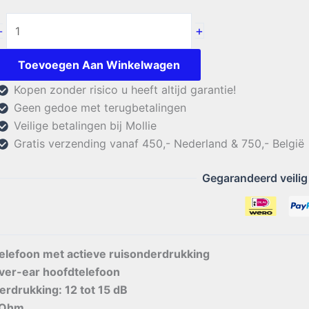
Bhi
+
-
NCH
Noise
Toevoegen Aan Winkelwagen
Cancelling
Kopen zonder risico u heeft altijd garantie!
Hoofdtelefoon
Geen gedoe met terugbetalingen
aantal
Veilige betalingen bij Mollie
Gratis verzending vanaf 450,- Nederland & 750,- België
Gegarandeerd veilig
elefoon met actieve ruisonderdrukking
ver-ear hoofdtelefoon
erdrukking: 12 tot 15 dB
2 Ohm