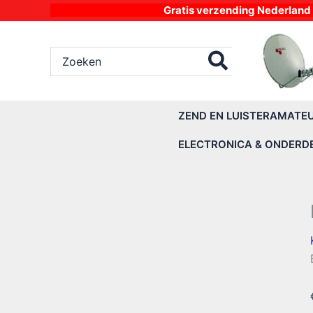
Ga
Gratis verzending Nederland vanaf 4
naar
de
Zoeken
inhoud
naar:
ZEND EN LUISTERAMATE
ELECTRONICA & ONDERD