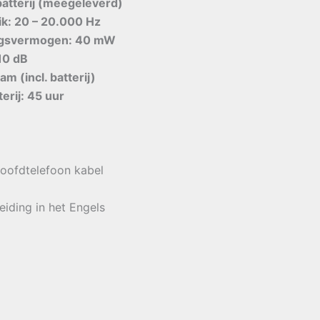
atterij (meegeleverd)
ik: 20 – 20.000 Hz
ngsvermogen: 40 mW
10 dB
m (incl. batterij)
erij: 45 uur
hoofdtelefoon kabel
eiding in het Engels