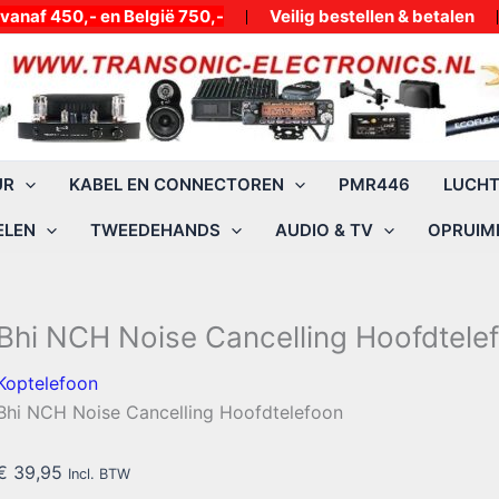
50,- en België 750,-
Veilig bestellen & betalen
UR
KABEL EN CONNECTOREN
PMR446
LUCH
ELEN
TWEEDEHANDS
AUDIO & TV
OPRUIMI
Bhi NCH Noise Cancelling Hoofdtele
Koptelefoon
Bhi NCH Noise Cancelling Hoofdtelefoon
€
39,95
Incl. BTW