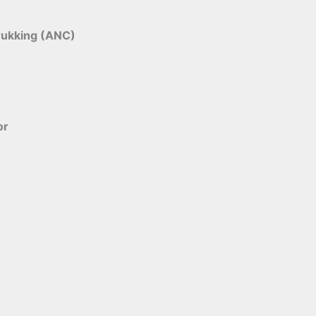
rukking (ANC)
or