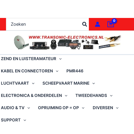
Ga
naar
de
Zoeken
inhoud
naar:
ZEND EN LUISTERAMATEUR
KABEL EN CONNECTOREN
PMR446
LUCHTVAART
SCHEEPVAART MARINE
ELECTRONICA & ONDERDELEN
TWEEDEHANDS
AUDIO & TV
OPRUIMING OP = OP
DIVERSEN
SUPPORT