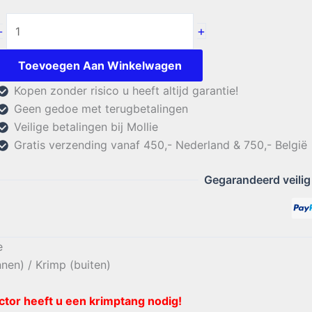
Aircell
+
-
7
N
Toevoegen Aan Winkelwagen
Male
Kopen zonder risico u heeft altijd garantie!
Crimp
Geen gedoe met terugbetalingen
aantal
Veilige betalingen bij Mollie
Gratis verzending vanaf 450,- Nederland & 750,- België
Gegarandeerd veilig
e
nnen) / Krimp (buiten)
tor heeft u een krimptang nodig!