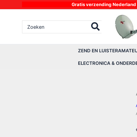
Ga
Gratis verzending Nederland vanaf 4
naar
de
Zoeken
inhoud
naar:
ZEND EN LUISTERAMATE
ELECTRONICA & ONDERD