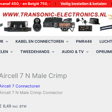
50,- en België 750,-
Veilig bestellen & betalen
UR
KABEL EN CONNECTOREN
PMR446
LUCH
ELEN
TWEEDEHANDS
AUDIO & TV
OPRUIMI
Aircell 7 N Male Crimp
Aircell 7 Connectoren
Aircell 7 N Male Crimp Connector
€
6,49
Incl. BTW