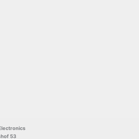
Electronics
shof 53