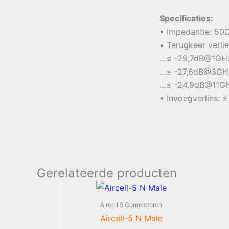
Specificaties:
• Impedantie: 50
• Terugkeer verlie
…≤ -29,7dB@1GH
…≤ -27,6dB@3GH
…≤ -24,9dB@11G
• Invoegverlies: 
Gerelateerde producten
Aircell 5 Connectoren
Aircell-5 N Male