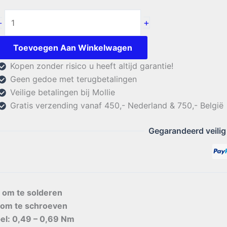
Aircell-
+
-
5
TNC
Toevoegen Aan Winkelwagen
Male
Kopen zonder risico u heeft altijd garantie!
Right
Geen gedoe met terugbetalingen
Angle
Veilige betalingen bij Mollie
aantal
Gratis verzending vanaf 450,- Nederland & 750,- België
Gegarandeerd veilig
: om te solderen
: om te schroeven
el: 0,49 – 0,69 Nm