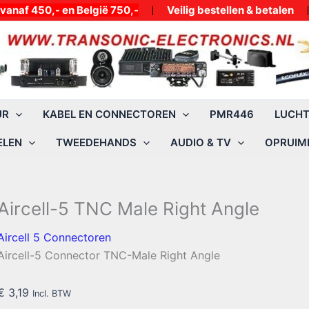
50,- en België 750,-
Veilig bestellen & betalen
UR
KABEL EN CONNECTOREN
PMR446
LUCH
ELEN
TWEEDEHANDS
AUDIO & TV
OPRUIMI
Aircell-5 TNC Male Right Angle
Aircell 5 Connectoren
Aircell-5 Connector TNC-Male Right Angle
€
3,19
Incl. BTW