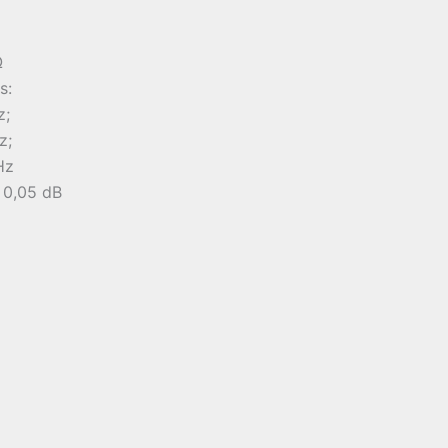
Ω
s:
z;
z;
Hz
≤ 0,05 dB