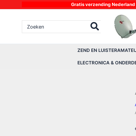
Ga
Gratis verzending Nederland vanaf 4
naar
de
Zoeken
inhoud
naar:
ZEND EN LUISTERAMATE
ELECTRONICA & ONDERD