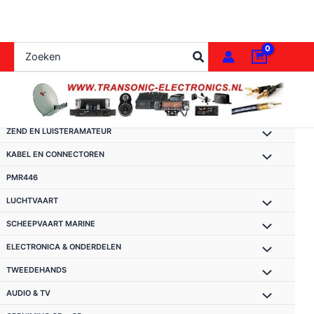
Ga
naar
de
Zoeken
inhoud
naar:
ZEND EN LUISTERAMATEUR
KABEL EN CONNECTOREN
PMR446
LUCHTVAART
SCHEEPVAART MARINE
ELECTRONICA & ONDERDELEN
TWEEDEHANDS
AUDIO & TV