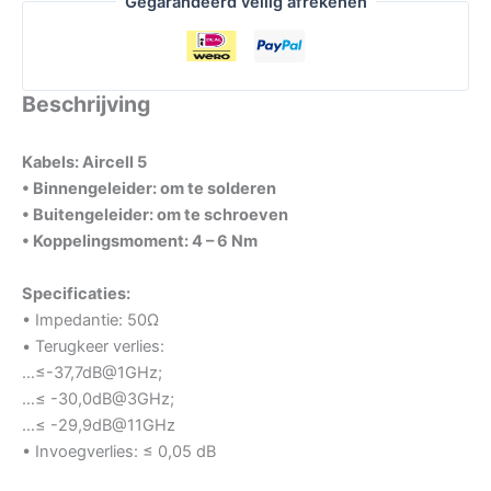
Gegarandeerd veilig afrekenen
Beschrijving
Kabels: Aircell 5
• Binnengeleider: om te solderen
• Buitengeleider: om te schroeven
• Koppelingsmoment: 4 – 6 Nm
Specificaties:
• Impedantie: 50Ω
• Terugkeer verlies:
…≤-37,7dB@1GHz;
…≤ -30,0dB@3GHz;
…≤ -29,9dB@11GHz
• Invoegverlies: ≤ 0,05 dB