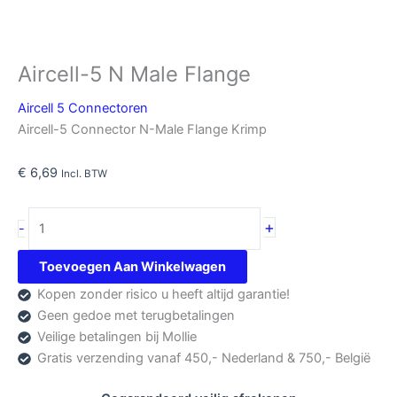
Aircell-5 N Male Flange
Aircell 5 Connectoren
Aircell-5 Connector N-Male Flange Krimp
€
6,69
Incl. BTW
Aircell-
+
-
5
N
Toevoegen Aan Winkelwagen
Male
Kopen zonder risico u heeft altijd garantie!
Flange
Geen gedoe met terugbetalingen
aantal
Veilige betalingen bij Mollie
Gratis verzending vanaf 450,- Nederland & 750,- België