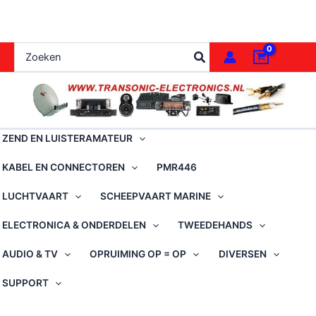
Ga
naar
de
Zoeken
inhoud
naar:
ZEND EN LUISTERAMATEUR
KABEL EN CONNECTOREN
PMR446
LUCHTVAART
SCHEEPVAART MARINE
ELECTRONICA & ONDERDELEN
TWEEDEHANDS
AUDIO & TV
OPRUIMING OP = OP
DIVERSEN
SUPPORT