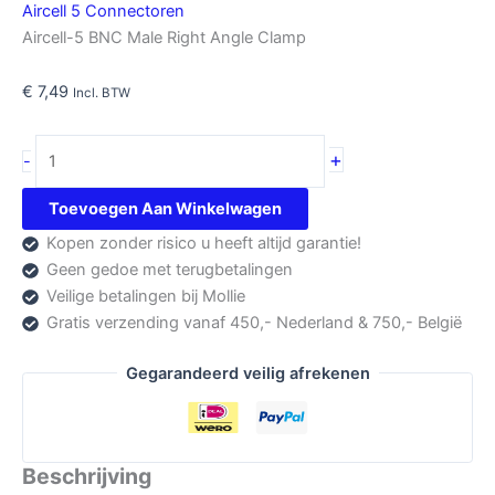
Aircell 5 Connectoren
Aircell-5 BNC Male Right Angle Clamp
€
7,49
Incl. BTW
Aircell-
+
-
5
BNC
Toevoegen Aan Winkelwagen
Male
Kopen zonder risico u heeft altijd garantie!
Right
Geen gedoe met terugbetalingen
Angle
Veilige betalingen bij Mollie
aantal
Gratis verzending vanaf 450,- Nederland & 750,- België
Gegarandeerd veilig afrekenen
Beschrijving