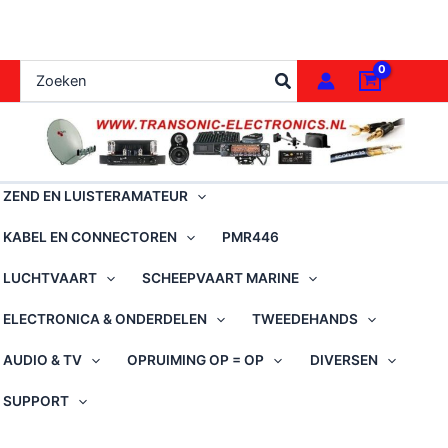
Ga
naar
de
Zoeken
inhoud
naar:
ZEND EN LUISTERAMATEUR
KABEL EN CONNECTOREN
PMR446
LUCHTVAART
SCHEEPVAART MARINE
ELECTRONICA & ONDERDELEN
TWEEDEHANDS
AUDIO & TV
OPRUIMING OP = OP
DIVERSEN
SUPPORT