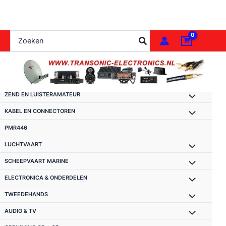
Ga
naar
de
Zoeken
inhoud
naar:
ZEND EN LUISTERAMATEUR
KABEL EN CONNECTOREN
PMR446
LUCHTVAART
SCHEEPVAART MARINE
ELECTRONICA & ONDERDELEN
TWEEDEHANDS
AUDIO & TV