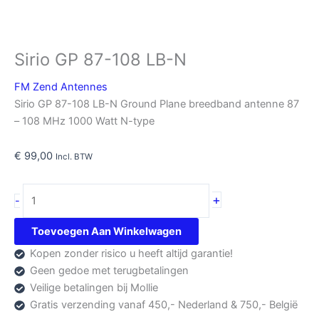
Sirio GP 87-108 LB-N
FM Zend Antennes
Sirio GP 87-108 LB-N Ground Plane breedband antenne 87
– 108 MHz 1000 Watt N-type
€
99,00
Incl. BTW
Sirio
+
-
GP
87-
Toevoegen Aan Winkelwagen
108
Kopen zonder risico u heeft altijd garantie!
LB-
Geen gedoe met terugbetalingen
N
Veilige betalingen bij Mollie
aantal
Gratis verzending vanaf 450,- Nederland & 750,- België