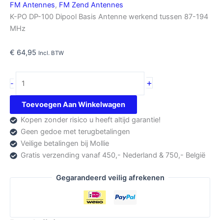
FM Antennes
,
FM Zend Antennes
K-PO DP-100 Dipool Basis Antenne werkend tussen 87-194
MHz
€
64,95
Incl. BTW
K-
+
-
PO
DP-
Toevoegen Aan Winkelwagen
100
Kopen zonder risico u heeft altijd garantie!
aantal
Geen gedoe met terugbetalingen
Veilige betalingen bij Mollie
Gratis verzending vanaf 450,- Nederland & 750,- België
Gegarandeerd veilig afrekenen