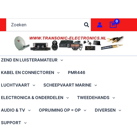
Ga
naar
de
Zoeken
inhoud
naar:
ZEND EN LUISTERAMATEUR
KABEL EN CONNECTOREN
PMR446
LUCHTVAART
SCHEEPVAART MARINE
ELECTRONICA & ONDERDELEN
TWEEDEHANDS
AUDIO & TV
OPRUIMING OP = OP
DIVERSEN
SUPPORT