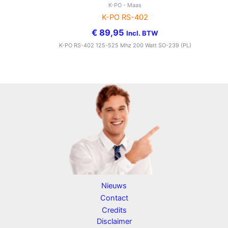
K-PO - Maas
K-PO RS-402
€
89,95
Incl. BTW
K-PO RS-402 125-525 Mhz 200 Watt SO-239 (PL)
Nieuws
Contact
Credits
Disclaimer