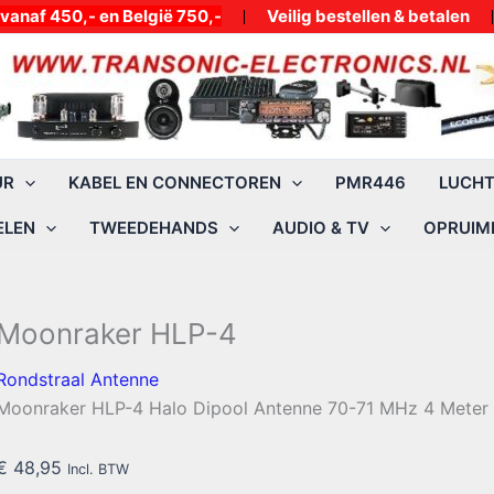
50,- en België 750,-
Veilig bestellen & betalen
UR
KABEL EN CONNECTOREN
PMR446
LUCH
ELEN
TWEEDEHANDS
AUDIO & TV
OPRUIMI
Moonraker HLP-4
Rondstraal Antenne
Moonraker HLP-4 Halo Dipool Antenne 70-71 MHz 4 Meter
€
48,95
Incl. BTW