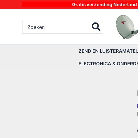
Ga
Gratis verzending Nederland vanaf 4
naar
de
Zoeken
inhoud
naar:
ZEND EN LUISTERAMATE
ELECTRONICA & ONDERD