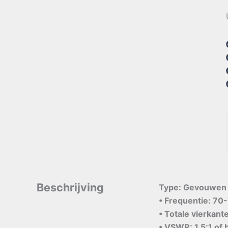
Beschrijving
Type: Gevouwen 
• Frequentie: 70
• Totale vierkan
• VSWR: 1.5:1 of 