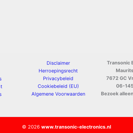
Transonic 
Disclaimer
Maurit
Herroepingsrecht
7672 GC V
Privacybeleid
s
06-14
Cookiebeleid (EU)
t
Bezoek alleen
Algemene Voorwaarden
s
© 2026
www.transonic-electronics.nl