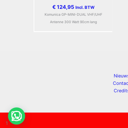
€
124,95
Incl. BTW
Komunica GP-MINI-DUAL VHF/UHF
Antenne 300 Watt 90cm lang
Nieuw
Contac
Credit
1