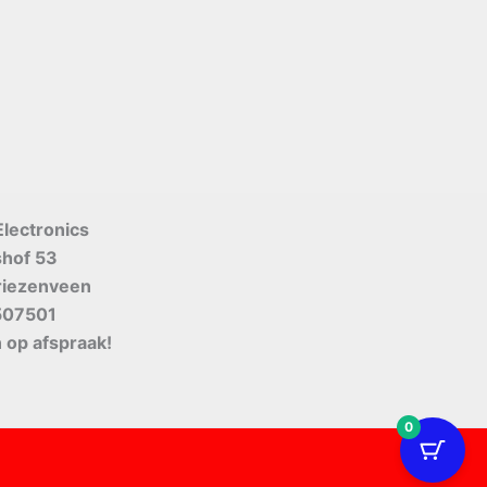
Electronics
shof 53
riezenveen
507501
 op afspraak!
0