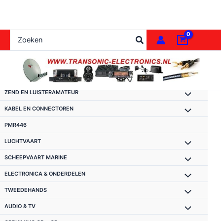
Ga
naar
de
Zoeken
inhoud
naar:
ZEND EN LUISTERAMATEUR
KABEL EN CONNECTOREN
PMR446
LUCHTVAART
SCHEEPVAART MARINE
ELECTRONICA & ONDERDELEN
TWEEDEHANDS
AUDIO & TV