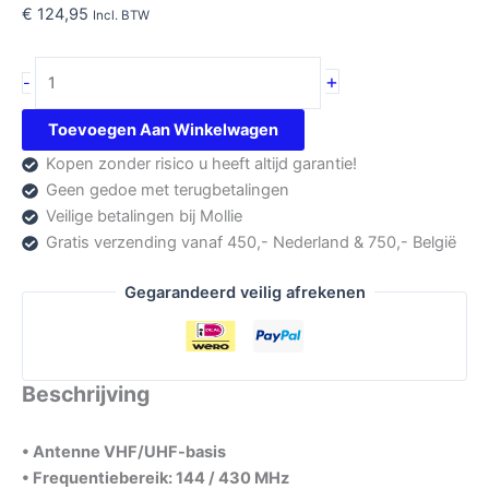
€
124,95
Incl. BTW
Komunica
+
-
GP-
MINI-
Toevoegen Aan Winkelwagen
DUAL
Kopen zonder risico u heeft altijd garantie!
VHF/UHF
Geen gedoe met terugbetalingen
Antenne
Veilige betalingen bij Mollie
aantal
Gratis verzending vanaf 450,- Nederland & 750,- België
Gegarandeerd veilig afrekenen
Beschrijving
• Antenne VHF/UHF-basis
• Frequentiebereik: 144 / 430 MHz