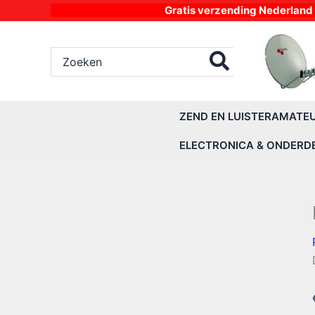
Ga
Gratis verzending Nederland vanaf 4
naar
de
Zoeken
inhoud
naar:
ZEND EN LUISTERAMATE
ELECTRONICA & ONDERD