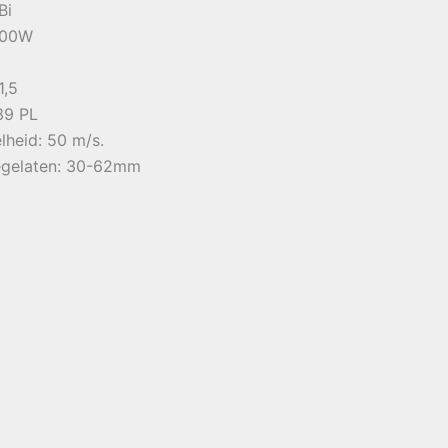
Bi
100W
1,5
39 PL
heid: 50 m/s.
egelaten: 30-62mm