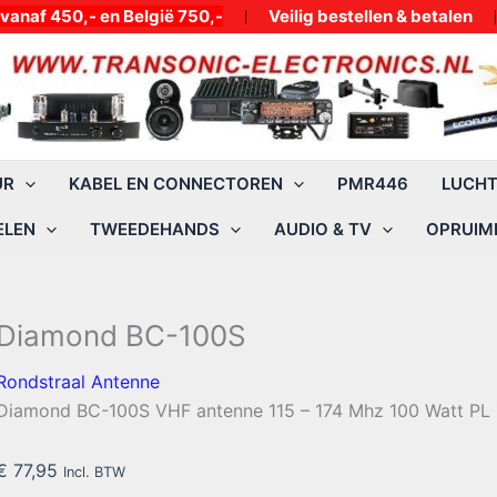
50,- en België 750,-
Veilig bestellen & betalen
UR
KABEL EN CONNECTOREN
PMR446
LUCH
ELEN
TWEEDEHANDS
AUDIO & TV
OPRUIMI
Diamond BC-100S
Rondstraal Antenne
Diamond BC-100S VHF antenne 115 – 174 Mhz 100 Watt PL 1
€
77,95
Incl. BTW