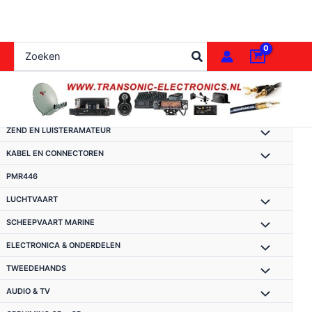
Ga
naar
de
Zoeken
inhoud
naar:
ZEND EN LUISTERAMATEUR
KABEL EN CONNECTOREN
PMR446
LUCHTVAART
SCHEEPVAART MARINE
ELECTRONICA & ONDERDELEN
TWEEDEHANDS
AUDIO & TV