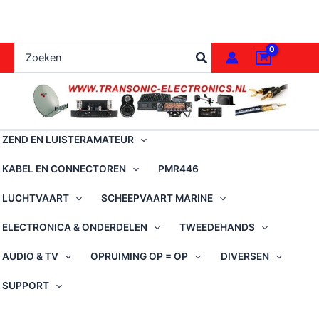
Ga
naar
de
Zoeken
inhoud
naar:
ZEND EN LUISTERAMATEUR
KABEL EN CONNECTOREN
PMR446
LUCHTVAART
SCHEEPVAART MARINE
ELECTRONICA & ONDERDELEN
TWEEDEHANDS
AUDIO & TV
OPRUIMING OP = OP
DIVERSEN
SUPPORT