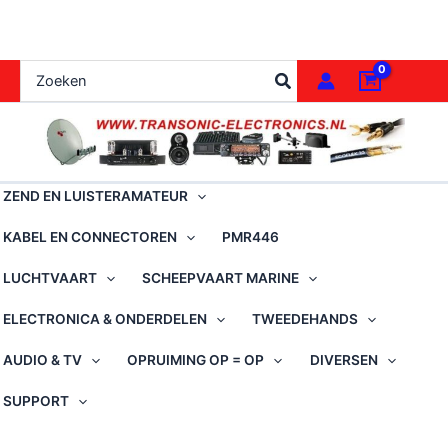
Ga
naar
de
Zoeken
inhoud
naar:
ZEND EN LUISTERAMATEUR
KABEL EN CONNECTOREN
PMR446
LUCHTVAART
SCHEEPVAART MARINE
ELECTRONICA & ONDERDELEN
TWEEDEHANDS
AUDIO & TV
OPRUIMING OP = OP
DIVERSEN
SUPPORT