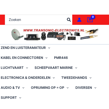
Ga
naar
de
Zoeken
inhoud
naar:
ZEND EN LUISTERAMATEUR
KABEL EN CONNECTOREN
PMR446
LUCHTVAART
SCHEEPVAART MARINE
ELECTRONICA & ONDERDELEN
TWEEDEHANDS
AUDIO & TV
OPRUIMING OP = OP
DIVERSEN
SUPPORT