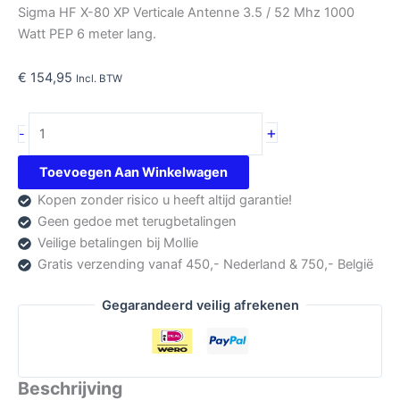
Sigma HF X-80 XP Verticale Antenne 3.5 / 52 Mhz 1000
Watt PEP 6 meter lang.
€
154,95
Incl. BTW
Sigma
+
-
SE
HF
Toevoegen Aan Winkelwagen
X-
Kopen zonder risico u heeft altijd garantie!
80
Geen gedoe met terugbetalingen
XP
Veilige betalingen bij Mollie
aantal
Gratis verzending vanaf 450,- Nederland & 750,- België
Gegarandeerd veilig afrekenen
Beschrijving