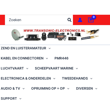
Ga
naar
de
Zoeken
inhoud
naar:
ZEND EN LUISTERAMATEUR
KABEL EN CONNECTOREN
PMR446
LUCHTVAART
SCHEEPVAART MARINE
ELECTRONICA & ONDERDELEN
TWEEDEHANDS
AUDIO & TV
OPRUIMING OP = OP
DIVERSEN
SUPPORT