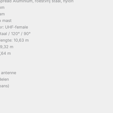
pread Aluminium, roestvrij staal, nylon
 mm
ram
p mast
or: UHF-female
aal / 120° / 90°
lengte: 10,63 m
 9,32 m
7,64 m
 antenne
delen
pans)