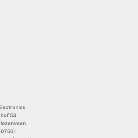
Electronics
shof 53
riezenveen
507501