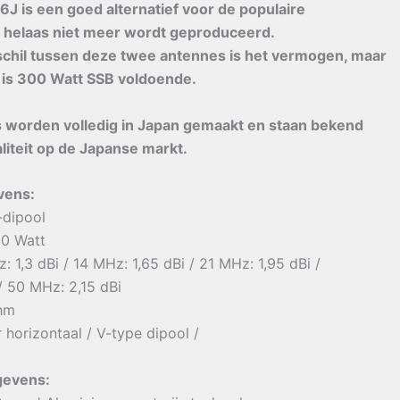
J is een goed alternatief voor de populaire
 helaas niet meer wordt geproduceerd.
schil tussen deze twee antennes is het vermogen, maar
is 300 Watt SSB voldoende.
worden volledig in Japan gemaakt en staan ​​bekend
iteit op de Japanse markt.
vens:
-dipool
0 Watt
: 1,3 dBi / 14 MHz: 1,65 dBi / 21 MHz: 1,95 dBi /
/ 50 MHz: 2,15 dBi
hm
ir horizontaal / V-type dipool /
gevens: