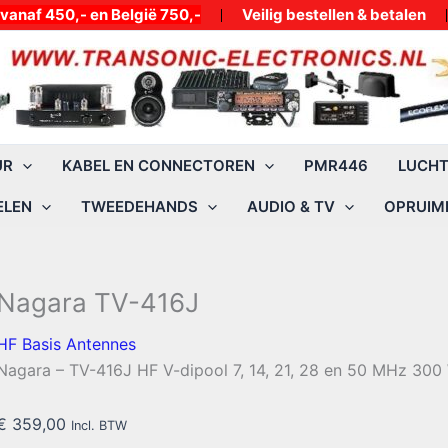
50,- en België 750,-
Veilig bestellen & betalen
UR
KABEL EN CONNECTOREN
PMR446
LUCH
ELEN
TWEEDEHANDS
AUDIO & TV
OPRUIMI
Nagara TV-416J
HF Basis Antennes
Nagara – TV-416J HF V-dipool 7, 14, 21, 28 en 50 MHz 300
€
359,00
Incl. BTW