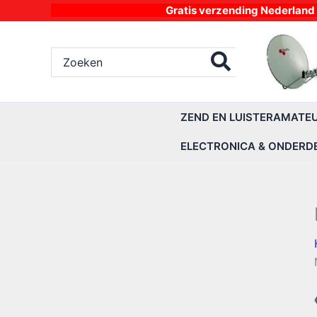
Ga
Gratis verzending Nederland vanaf 4
naar
de
Zoeken
inhoud
naar:
ZEND EN LUISTERAMATE
ELECTRONICA & ONDERD