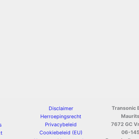
Transonic 
Disclaimer
Maurit
Herroepingsrecht
7672 GC V
Privacybeleid
s
06-14
Cookiebeleid (EU)
t