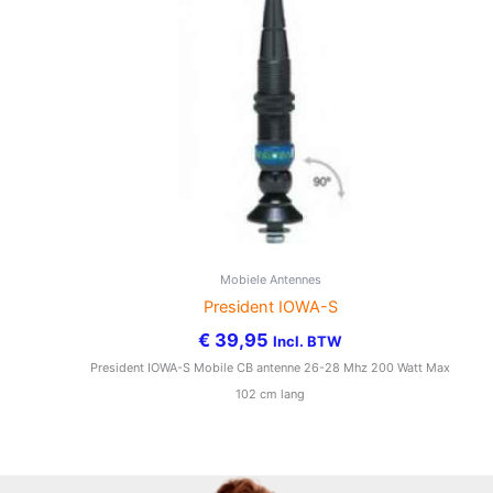
Mobiele Antennes
President IOWA-S
€
39,95
Incl. BTW
President IOWA-S Mobile CB antenne 26-28 Mhz 200 Watt Max
102 cm lang