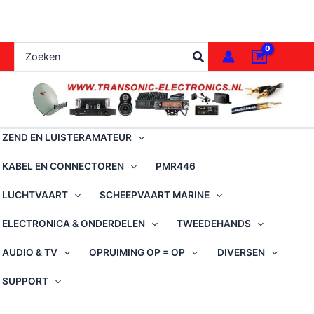
Ga
naar
de
Zoeken
inhoud
naar:
ZEND EN LUISTERAMATEUR
KABEL EN CONNECTOREN
PMR446
LUCHTVAART
SCHEEPVAART MARINE
ELECTRONICA & ONDERDELEN
TWEEDEHANDS
AUDIO & TV
OPRUIMING OP = OP
DIVERSEN
SUPPORT