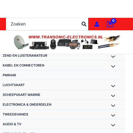
Ga
naar
de
Zoeken
inhoud
naar:
ZEND EN LUISTERAMATEUR
KABEL EN CONNECTOREN
PMR446
LUCHTVAART
SCHEEPVAART MARINE
ELECTRONICA & ONDERDELEN
TWEEDEHANDS
AUDIO & TV