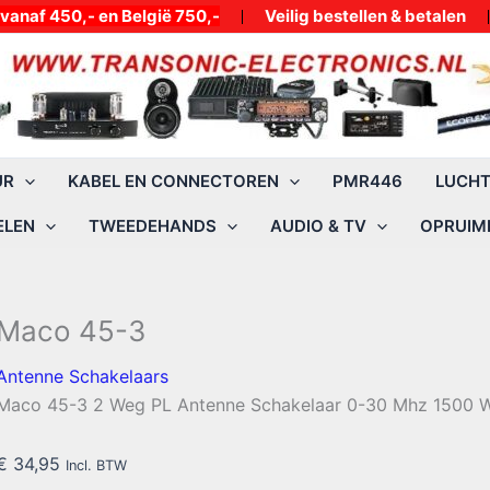
50,- en België 750,-
Veilig bestellen & betalen
UR
KABEL EN CONNECTOREN
PMR446
LUCH
ELEN
TWEEDEHANDS
AUDIO & TV
OPRUIMI
Maco 45-3
Antenne Schakelaars
Maco 45-3 2 Weg PL Antenne Schakelaar 0-30 Mhz 1500 
€
34,95
Incl. BTW