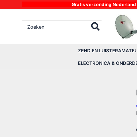
Ga
Gratis verzending Nederland vanaf 4
naar
de
Zoeken
inhoud
naar:
ZEND EN LUISTERAMATE
ELECTRONICA & ONDERD