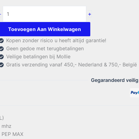
Maco
+
-
45-
3
Toevoegen Aan Winkelwagen
aantal
Kopen zonder risico u heeft altijd garantie!
Geen gedoe met terugbetalingen
Veilige betalingen bij Mollie
Gratis verzending vanaf 450,- Nederland & 750,- België
Gegarandeerd veilig
L)
0 mhz
W PEP MAX