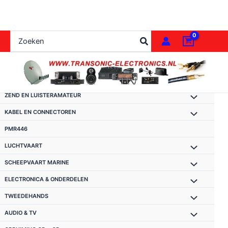
Ga
naar
de
Zoeken
inhoud
naar:
ZEND EN LUISTERAMATEUR
KABEL EN CONNECTOREN
PMR446
LUCHTVAART
SCHEEPVAART MARINE
ELECTRONICA & ONDERDELEN
TWEEDEHANDS
AUDIO & TV