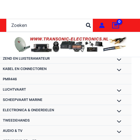
Ga
naar
de
Zoeken
inhoud
naar:
ZEND EN LUISTERAMATEUR
KABEL EN CONNECTOREN
PMR446
LUCHTVAART
SCHEEPVAART MARINE
ELECTRONICA & ONDERDELEN
TWEEDEHANDS
AUDIO & TV