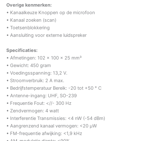
Overige kenmerken:
• Kanaalkeuze Knoppen op de microfoon
• Kanaal zoeken (scan)
• Toetsenblokkering
• Aansluiting voor externe luidspreker
Specificaties:
• Afmetingen: 102 x 100 x 25 mm³
• Gewicht: 450 gram
• Voedingsspanning: 13,2 V.
• Stroomverbruik: 2 A max.
• Bedrijfstemperatuur Bereik: -20 tot +50 ° C
• Antenne-ingang: UHF, SO-239
• Frequentie Fout: <//- 300 Hz
• Zendvermogen: 4 watt
• Interferentie Transmissies: <4 nW (-54 dBm)
• Aangrenzend kanaal vermogen: <20 µW
• FM-frequentie afwijking: <1,9 kHz
• AM-modulatie diepte: <90%